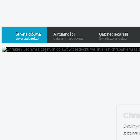
Strona główna
Aktualności
Gabinet lekarski
www.tazbirek.pl
gabinet i medycyna
Świadczone usługi
Chra
Jednym
z towa