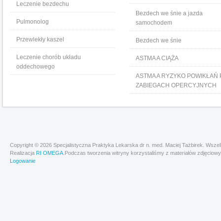
Leczenie bezdechu
Bezdech we śnie a jazda
Pulmonolog
samochodem
Przewlekły kaszel
Bezdech we śnie
Leczenie chorób układu
ASTMA A CIĄŻA
oddechowego
ASTMA A RYZYKO POWIKŁAŃ 
ZABIEGACH OPERCYJNYCH
Copyright © 2026 Specjalistyczna Praktyka Lekarska dr n. med. Maciej Tażbirek. Wsze
Realizacja
RI OMEGA
.Podczas tworzenia witryny korzystaliśmy z materiałów zdjęciowy
Logowanie